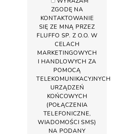
WYRAŻAM
ZGODĘ NA
KONTAKTOWANIE
SIĘ ZE MNĄ PRZEZ
FLUFFO SP. Z O.O. W
CELACH
MARKETINGOWYCH
I HANDLOWYCH ZA
POMOCĄ
TELEKOMUNIKACYJNYCH
URZĄDZEŃ
KOŃCOWYCH
(POŁĄCZENIA
TELEFONICZNE,
WIADOMOŚCI SMS)
NA PODANY