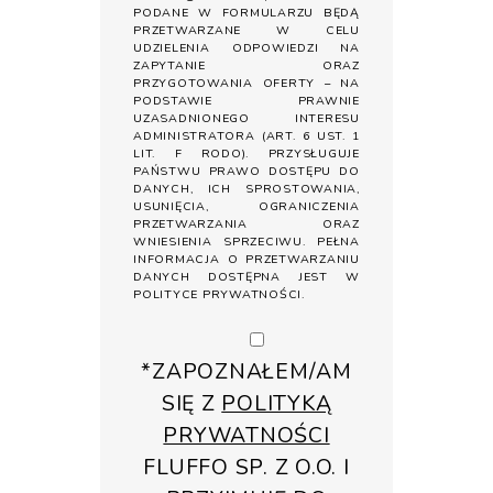
PODANE W FORMULARZU BĘDĄ
PRZETWARZANE W CELU
UDZIELENIA ODPOWIEDZI NA
ZAPYTANIE ORAZ
PRZYGOTOWANIA OFERTY – NA
PODSTAWIE PRAWNIE
UZASADNIONEGO INTERESU
ADMINISTRATORA (ART. 6 UST. 1
LIT. F RODO). PRZYSŁUGUJE
PAŃSTWU PRAWO DOSTĘPU DO
DANYCH, ICH SPROSTOWANIA,
USUNIĘCIA, OGRANICZENIA
PRZETWARZANIA ORAZ
WNIESIENIA SPRZECIWU. PEŁNA
INFORMACJA O PRZETWARZANIU
DANYCH DOSTĘPNA JEST W
POLITYCE PRYWATNOŚCI
.
*ZAPOZNAŁEM/AM
SIĘ Z
POLITYKĄ
PRYWATNOŚCI
FLUFFO SP. Z O.O. I