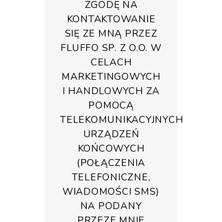
ZGODĘ NA
KONTAKTOWANIE
SIĘ ZE MNĄ PRZEZ
FLUFFO SP. Z O.O. W
CELACH
MARKETINGOWYCH
I HANDLOWYCH ZA
POMOCĄ
TELEKOMUNIKACYJNYCH
URZĄDZEŃ
KOŃCOWYCH
(POŁĄCZENIA
TELEFONICZNE,
WIADOMOŚCI SMS)
NA PODANY
PRZEZE MNIE