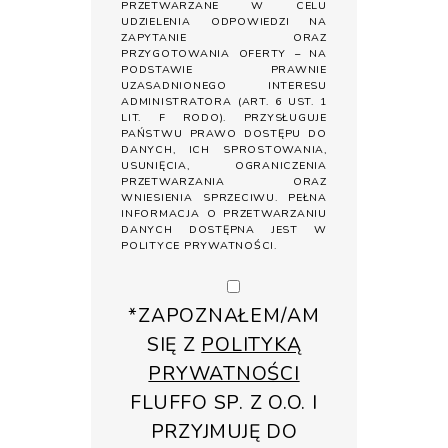
PRZETWARZANE W CELU
UDZIELENIA ODPOWIEDZI NA
ZAPYTANIE ORAZ
PRZYGOTOWANIA OFERTY – NA
PODSTAWIE PRAWNIE
UZASADNIONEGO INTERESU
ADMINISTRATORA (ART. 6 UST. 1
LIT. F RODO). PRZYSŁUGUJE
PAŃSTWU PRAWO DOSTĘPU DO
DANYCH, ICH SPROSTOWANIA,
USUNIĘCIA, OGRANICZENIA
PRZETWARZANIA ORAZ
WNIESIENIA SPRZECIWU. PEŁNA
INFORMACJA O PRZETWARZANIU
DANYCH DOSTĘPNA JEST W
POLITYCE PRYWATNOŚCI
.
*ZAPOZNAŁEM/AM
SIĘ Z
POLITYKĄ
PRYWATNOŚCI
FLUFFO SP. Z O.O. I
PRZYJMUJĘ DO