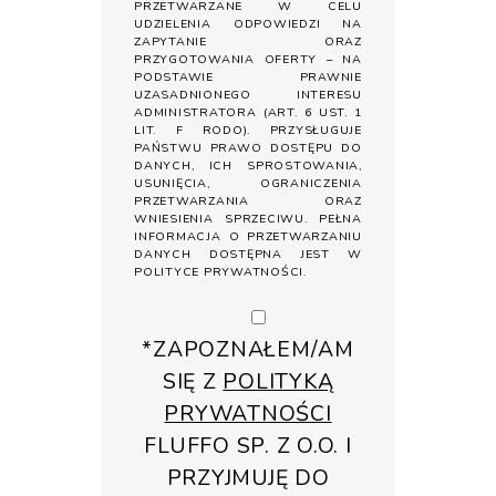
PRZETWARZANE W CELU
UDZIELENIA ODPOWIEDZI NA
ZAPYTANIE ORAZ
PRZYGOTOWANIA OFERTY – NA
PODSTAWIE PRAWNIE
UZASADNIONEGO INTERESU
ADMINISTRATORA (ART. 6 UST. 1
LIT. F RODO). PRZYSŁUGUJE
PAŃSTWU PRAWO DOSTĘPU DO
DANYCH, ICH SPROSTOWANIA,
USUNIĘCIA, OGRANICZENIA
PRZETWARZANIA ORAZ
WNIESIENIA SPRZECIWU. PEŁNA
INFORMACJA O PRZETWARZANIU
DANYCH DOSTĘPNA JEST W
POLITYCE PRYWATNOŚCI
.
*ZAPOZNAŁEM/AM
SIĘ Z
POLITYKĄ
PRYWATNOŚCI
FLUFFO SP. Z O.O. I
PRZYJMUJĘ DO