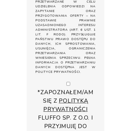
PRZETWARZANE W CELU
UDZIELENIA ODPOWIEDZI NA
ZAPYTANIE ORAZ
PRZYGOTOWANIA OFERTY – NA
PODSTAWIE PRAWNIE
UZASADNIONEGO INTERESU
ADMINISTRATORA (ART. 6 UST. 1
LIT. F RODO). PRZYSŁUGUJE
PAŃSTWU PRAWO DOSTĘPU DO
DANYCH, ICH SPROSTOWANIA,
USUNIĘCIA, OGRANICZENIA
PRZETWARZANIA ORAZ
WNIESIENIA SPRZECIWU. PEŁNA
INFORMACJA O PRZETWARZANIU
DANYCH DOSTĘPNA JEST W
POLITYCE PRYWATNOŚCI
.
*ZAPOZNAŁEM/AM
SIĘ Z
POLITYKĄ
PRYWATNOŚCI
FLUFFO SP. Z O.O. I
PRZYJMUJĘ DO