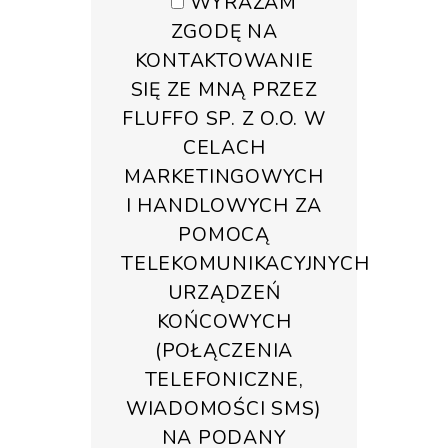
WYRAŻAM
ZGODĘ NA
KONTAKTOWANIE
SIĘ ZE MNĄ PRZEZ
FLUFFO SP. Z O.O. W
CELACH
MARKETINGOWYCH
I HANDLOWYCH ZA
POMOCĄ
TELEKOMUNIKACYJNYCH
URZĄDZEŃ
KOŃCOWYCH
(POŁĄCZENIA
TELEFONICZNE,
WIADOMOŚCI SMS)
NA PODANY