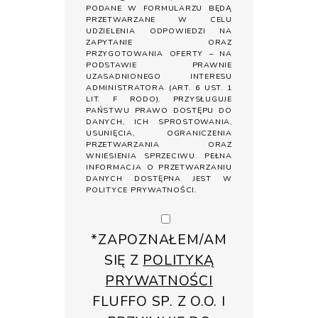
PODANE W FORMULARZU BĘDĄ
PRZETWARZANE W CELU
UDZIELENIA ODPOWIEDZI NA
ZAPYTANIE ORAZ
PRZYGOTOWANIA OFERTY – NA
PODSTAWIE PRAWNIE
UZASADNIONEGO INTERESU
ADMINISTRATORA (ART. 6 UST. 1
LIT. F RODO). PRZYSŁUGUJE
PAŃSTWU PRAWO DOSTĘPU DO
DANYCH, ICH SPROSTOWANIA,
USUNIĘCIA, OGRANICZENIA
PRZETWARZANIA ORAZ
WNIESIENIA SPRZECIWU. PEŁNA
INFORMACJA O PRZETWARZANIU
DANYCH DOSTĘPNA JEST W
POLITYCE PRYWATNOŚCI
.
*ZAPOZNAŁEM/AM
SIĘ Z
POLITYKĄ
PRYWATNOŚCI
FLUFFO SP. Z O.O. I