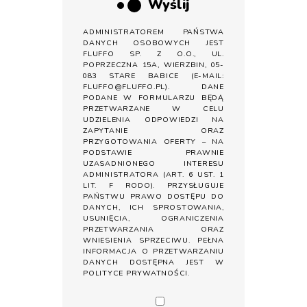
Wyślij
ADMINISTRATOREM PAŃSTWA
DANYCH OSOBOWYCH JEST
FLUFFO SP. Z O.O., UL.
POPRZECZNA 15A, WIERZBIN, 05-
083 STARE BABICE (E-MAIL:
FLUFFO@FLUFFO.PL). DANE
PODANE W FORMULARZU BĘDĄ
PRZETWARZANE W CELU
UDZIELENIA ODPOWIEDZI NA
ZAPYTANIE ORAZ
PRZYGOTOWANIA OFERTY – NA
PODSTAWIE PRAWNIE
UZASADNIONEGO INTERESU
ADMINISTRATORA (ART. 6 UST. 1
LIT. F RODO). PRZYSŁUGUJE
PAŃSTWU PRAWO DOSTĘPU DO
DANYCH, ICH SPROSTOWANIA,
USUNIĘCIA, OGRANICZENIA
PRZETWARZANIA ORAZ
WNIESIENIA SPRZECIWU. PEŁNA
INFORMACJA O PRZETWARZANIU
DANYCH DOSTĘPNA JEST W
POLITYCE PRYWATNOŚCI
.